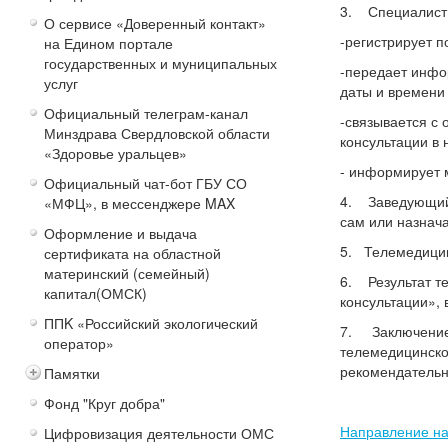
3. Специалист 
О сервисе «Доверенный контакт»
-регистрирует п
на Едином портале
государственных и муниципальных
-передает инфо
услуг
даты и времени
Официальный телеграм-канал
-связывается с
Минздрава Свердловской области
консультации в 
«Здоровье уральцев»
- информирует 
Официальный чат-бот ГБУ СО
4. Заведующий 
«МФЦ», в мессенджере MAX
сам или назнача
Оформление и выдача
5. Телемедицин
сертификата на областной
материнский (семейный)
6. Результат т
капитал(ОМСК)
консультации», 
ППK «Российский экологический
7. Заключение 
оператор»
телемедицинско
рекомендательн
Памятки
Фонд "Круг добра"
Направление н
Цифровизация деятельности ОМС