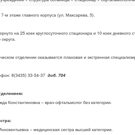
7-м этаже главного корпуса (ул. Максарева, 5).
рнуто на 25 коек круглосуточного стационара и 10 коек дневного 
 округа.
ческом отделении оказывается плановая и экстренная специали
ефон: 8(3435) 33-54-37
доб. 704
тделением:
жда Константиновна – врач-офтальмолог без категории.
стра:
Иннокентьевна – медицинская сестра высшей категории.