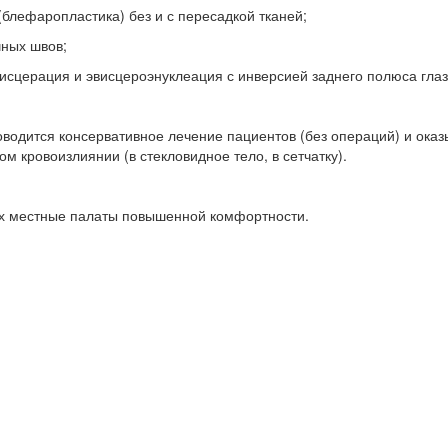
 (блефаропластика) без и с пересадкой тканей;
чных швов;
висцерация и эвисцероэнуклеация с инверсией заднего полюса глаз
оводится консервативное лечение пациентов (без операций) и ока
ом кровоизлиянии (в стекловидное тело, в сетчатку).
-х местные палаты повышенной комфортности.