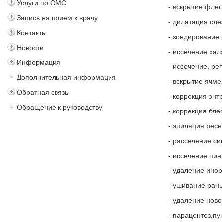
Услуги по ОМС
- вскрытие флег
Запись на прием к врачу
- дилатация сле
Контакты
- зондирование 
Новости
- иссечение ха
Информация
- иссечение, ре
Дополнительная информация
- вскрытие ячме
Обратная связь
- коррекция энт
Обращение к руководству
- коррекция бл
- эпиляция ресн
- рассечение с
- иссечение пин
- удаление инор
- ушивание раны
- удаление ново
- парацентез,пу