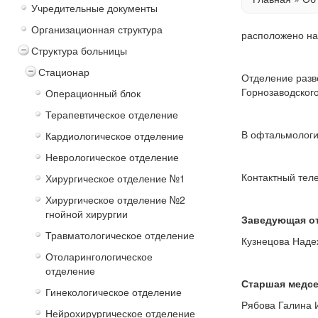
Учредительные документы
Организационная структура
расположено на 
Структура больницы
Стационар
Отделение разве
Горнозаводского
Операционный блок
Терапевтическое отделение
В офтальмологи
Кардиологическое отделение
Неврологическое отделение
Контактный тел
Хирургическое отделение №1
Хирургическое отделение №2
гнойной хирургии
Заведующая о
Травматологическое отделение
Кузнецова Наде
Отоларингологическое
отделение
Старшая медсе
Гинекологическое отделение
Рябова Галина 
Нейрохирургическое отделение