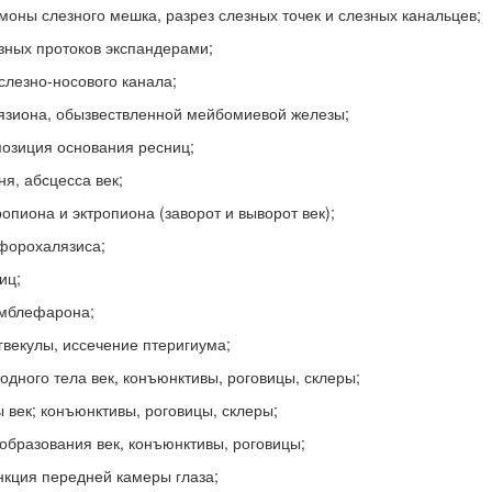
моны слезного мешка, разрез слезных точек и слезных канальцев;
зных протоков экспандерами;
слезно-носового канала;
лязиона, обызвествленной мейбомиевой железы;
позиция основания ресниц;
ня, абсцесса век;
ропиона и эктропиона (заворот и выворот век);
ефорохалязиса;
иц;
имблефарона;
гвекулы, иссечение птеригиума;
одного тела век, конъюнктивы, роговицы, склеры;
 век; конъюнктивы, роговицы, склеры;
образования век, конъюнктивы, роговицы;
нкция передней камеры глаза;