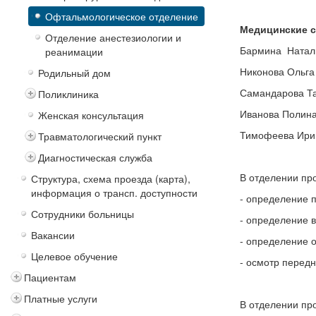
Офтальмологическое отделение
Медицинские с
Отделение анестезиологии и
Бармина Наталь
реанимации
Никонова Ольга
Родильный дом
Самандарова Та
Поликлиника
Иванова Полина
Женская консультация
Тимофеева Ирин
Травматологический пункт
Диагностическая служба
В отделении пр
Структура, схема проезда (карта),
информация о трансп. доступности
- определение 
Сотрудники больницы
- определение в
Вакансии
- определение о
Целевое обучение
- осмотр передн
Пациентам
Платные услуги
В отделении пр