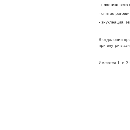
- пластика века
- снятие рогови
- энуклеация, э
В отделении пр
при внутриглазн
Имеются 1- и 2