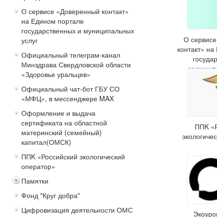
О сервисе «Доверенный контакт»
на Едином портале
государственных и муниципальных
О сервис
услуг
контакт» на
Официальный телеграм-канал
госуда
Минздрава Свердловской области
муницип
«Здоровье уральцев»
Официальный чат-бот ГБУ СО
«МФЦ», в мессенджере MAX
Оформление и выдача
сертификата на областной
ППK «
материнский (семейный)
экологиче
капитал(ОМСК)
ППK «Российский экологический
оператор»
Памятки
Фонд "Круг добра"
Цифровизация деятельности ОМС
Экоуро