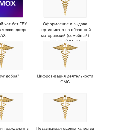
й чат-бот ГБУ
Оформление и выдача
в мессенджере
сертификата на областной
AX
материнский (семейный)
капитал(ОМСК)
руг добра"
Цифровизация деятельности
ОМС
уг гражданам в
Независимая оценка качества