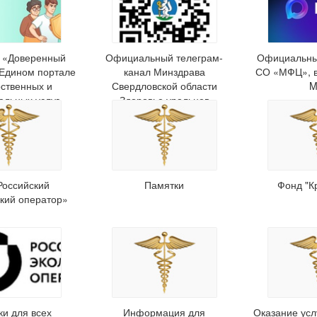
е «Доверенный
Официальный телеграм-
Официальны
 Едином портале
канал Минздрава
СО «МФЦ», 
рственных и
Свердловской области
M
альных услуг
«Здоровье уральцев»
Российский
Памятки
Фонд "К
ский оператор»
ки для всех
Информация для
Оказание усл