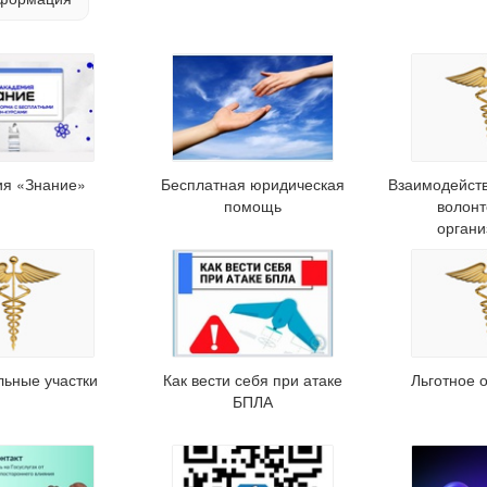
ия «Знание»
Бесплатная юридическая
Взаимодейст
помощь
волон
орган
льные участки
Как вести себя при атаке
Льготное 
БПЛА