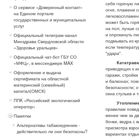
себя горячую п
О сервисе «Доверенный контакт»
огня, пламени с
на Едином портале
легковоспламеня
государственных и муниципальных
может быть горя
услуг
на пол; лучше с
и опрокинуть пи
Официальный телеграм-канал
подмывать из кр
Минздрава Свердловской области
если температур
«Здоровье уральцев»
"удара".
Официальный чат-бот ГБУ СО
Кататравм
«МФЦ», в мессенджере MAX
приводящих к и
Оформление и выдача
гаражи, стройки
сертификата на областной
и балконах; пом
материнский (семейный)
безопасности; 
капитал(ОМСК)
окна стульев и 
ППK «Российский экологический
Утоплени
оператор»
правилам поведе
менее чем за д
Памятки
бочки, ведра с 
Альтернативы табакокурению -
присмотра взро
действительно ли они безопасны?
вариантах отдых