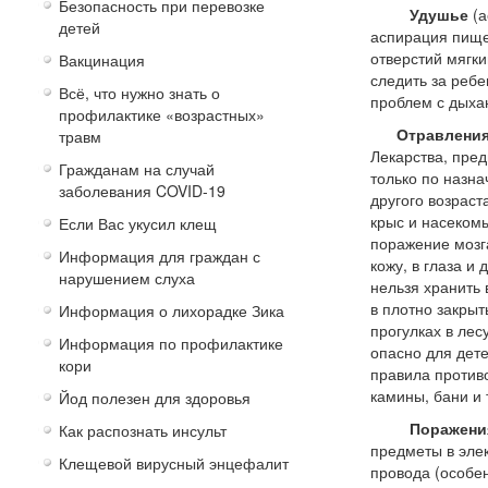
Безопасность при перевозке
Удушье
(а
детей
аспирация пищей
отверстий мягки
Вакцинация
следить за ребе
Всё, что нужно знать о
проблем с дыхан
профилактике «возрастных»
Отравлени
травм
Лекарства, пре
Гражданам на случай
только по назна
заболевания COVID-19
другого возрас
крыс и насекомы
Если Вас укусил клещ
поражение мозга
Информация для граждан с
кожу, в глаза и
нарушением слуха
нельзя хранить 
в плотно закры
Информация о лихорадке Зика
прогулках в лес
Информация по профилактике
опасно для дет
кори
правила противо
камины, бани и т
Йод полезен для здоровья
Поражения э
Как распознать инсульт
предметы в эле
Клещевой вирусный энцефалит
провода (особе