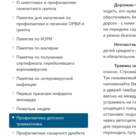
О симптомах и профилактике
Дорожно-тра
гонконгского гриппа
ходить, его нуж
обеспечивать бе
Памятка для населения по
дороге - с ними
профилактике и лечению ОРВИ и
на переднее си
гриппа
и ремни безопа
Памятка по КОРИ
Несчастные с
Памятка по малярии
детей среднего 
в обязательном
Памятка по получению
сертификата переболевшего
Травмы на ж
коронавирусом
опасно. Строжа
Так называемый 
Памятка по энтеровирусной
напоминайте Ва
инфекции
и дверей тамбур
Первые признаки инфаркта
вагона на между
миокарда
устраивать на 
уходящего поез
Пожилым людям
остановки; подх
Профилактика детского
через автосцеп
травматизма
для перехода п
переходить путь
Профилактика сахарного диабета