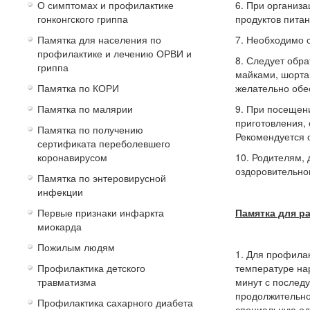
О симптомах и профилактике
6. При организ
гонконгского гриппа
продуктов питан
Памятка для населения по
7. Необходимо 
профилактике и лечению ОРВИ и
8. Следует обра
гриппа
майками, шорта
Памятка по КОРИ
желательно обе
Памятка по малярии
9. При посещен
приготовления,
Памятка по получению
Рекомендуется о
сертификата переболевшего
коронавирусом
10. Родителям, 
оздоровительног
Памятка по энтеровирусной
инфекции
Первые признаки инфаркта
Памятка для р
миокарда
Пожилым людям
1. Для профила
Профилактика детского
температуре на
травматизма
минут с послед
продолжительно
Профилактика сахарного диабета
специальную оде