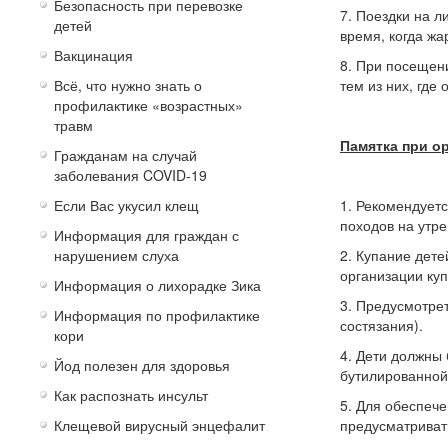
Безопасность при перевозке
7. Поездки на л
детей
время, когда жа
Вакцинация
8. При посещен
Всё, что нужно знать о
тем из них, где
профилактике «возрастных»
травм
Памятка при о
Гражданам на случай
заболевания COVID-19
Если Вас укусил клещ
1. Рекомендуетс
походов на утре
Информация для граждан с
нарушением слуха
2. Купание дете
организации куп
Информация о лихорадке Зика
3. Предусмотре
Информация по профилактике
состязания).
кори
4. Дети должны
Йод полезен для здоровья
бутилированной)
Как распознать инсульт
5. Для обеспеч
Клещевой вирусный энцефалит
предусматриват