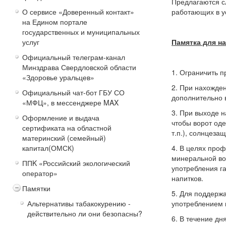
Предлагаются сл
О сервисе «Доверенный контакт»
работающих в у
на Едином портале
государственных и муниципальных
услуг
Памятка для н
Официальный телеграм-канал
Минздрава Свердловской области
1. Ограничить п
«Здоровье уральцев»
2. При нахожде
Официальный чат-бот ГБУ СО
дополнительно 
«МФЦ», в мессенджере MAX
3. При выходе н
Оформление и выдача
чтобы ворот оде
сертификата на областной
т.п.), солнцеза
материнский (семейный)
капитал(ОМСК)
4. В целях про
минеральной вод
ППK «Российский экологический
употребления г
оператор»
напитков.
Памятки
5. Для поддерж
Альтернативы табакокурению -
употреблением 
действительно ли они безопасны?
6. В течение дн